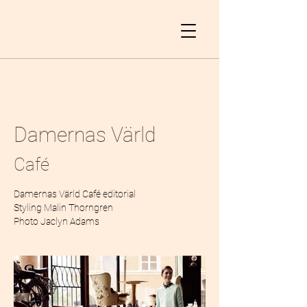
Damernas Värld
Café
Damernas Värld Café editorial
Styling Malin Thorngren
Photo Jaclyn Adams